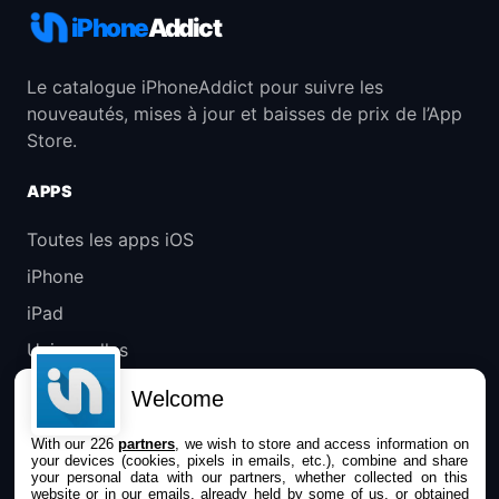
iPhone
Addict
Le catalogue iPhoneAddict pour suivre les
nouveautés, mises à jour et baisses de prix de l’App
Store.
APPS
Toutes les apps iOS
iPhone
iPad
Universelles
Mac
Welcome
Apple TV
With our 226
partners
, we wish to store and access information on
your devices (cookies, pixels in emails, etc.), combine and share
IPHONEADDICT
your personal data with our partners, whether collected on this
website or in our emails, already held by some of us, or obtained