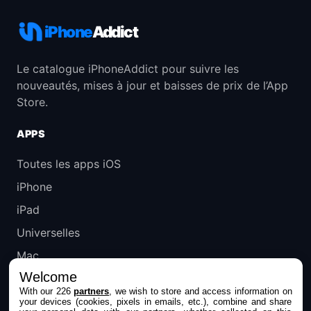
iPhone
Addict
Le catalogue iPhoneAddict pour suivre les
nouveautés, mises à jour et baisses de prix de l’App
Store.
APPS
Toutes les apps iOS
iPhone
iPad
Universelles
Mac
Welcome
Apple TV
With our 226
partners
, we wish to store and access information on
your devices (cookies, pixels in emails, etc.), combine and share
IPHONEADDICT