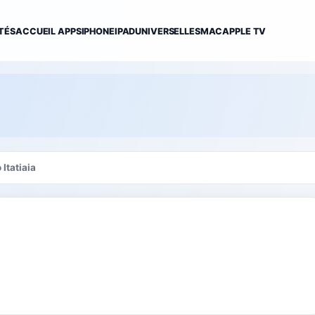
TÉS
ACCUEIL APPS
IPHONE
IPAD
UNIVERSELLES
MAC
APPLE TV
 Itatiaia