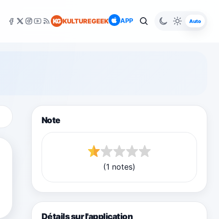
APP
KG
KULTUREGEEK
Auto
Note
(1 notes)
Détails sur l'application