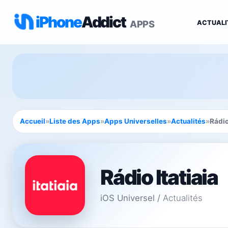
iPhone
Addict
APPS
ACTUALI
Accueil
»
Liste des Apps
»
Apps Universelles
»
Actualités
»
Rádio
Rádio Itatiaia
iOS Universel
/
Actualités