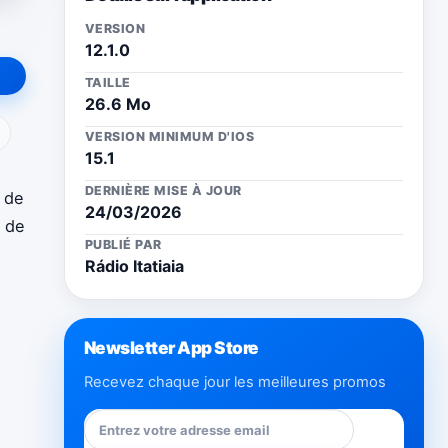
VERSION
12.1.0
TAILLE
26.6 Mo
ail
VERSION MINIMUM D'IOS
15.1
DERNIÈRE MISE À JOUR
a de
24/03/2026
s de
PUBLIÉ PAR
Rádio Itatiaia
Newsletter App Store
Recevez chaque jour les meilleures promos