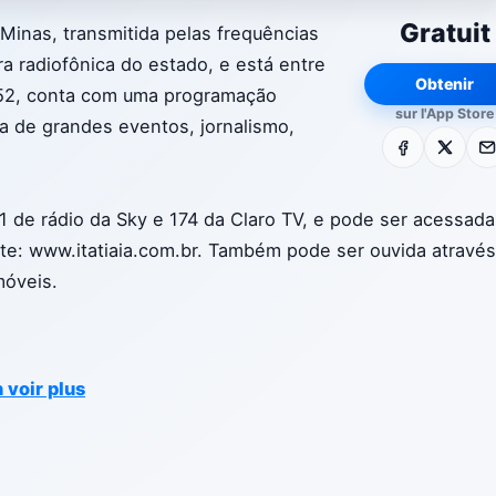
Gratuit
Minas, transmitida pelas frequências
a radiofônica do estado, e está entre
Obtenir
1952, conta com uma programação
sur l'App Store
a de grandes eventos, jornalismo,
Facebook
X
E-m
11 de rádio da Sky e 174 da Claro TV, e pode ser acessad
site: www.itatiaia.com.br. Também pode ser ouvida atravé
móveis.
 voir plus