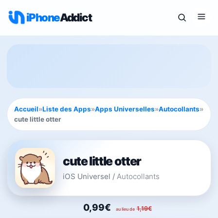
iPhone
Addict
Accueil
»
Liste des Apps
»
Apps Universelles
»
Autocollants
»
cute little otter
cute little otter
iOS Universel
/
Autocollants
0,99€
1,19€
au lieu de