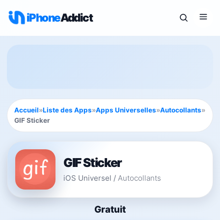
iPhone
Addict
Accueil
»
Liste des Apps
»
Apps Universelles
»
Autocollants
»
GIF Sticker
GIF Sticker
iOS Universel
/
Autocollants
Gratuit