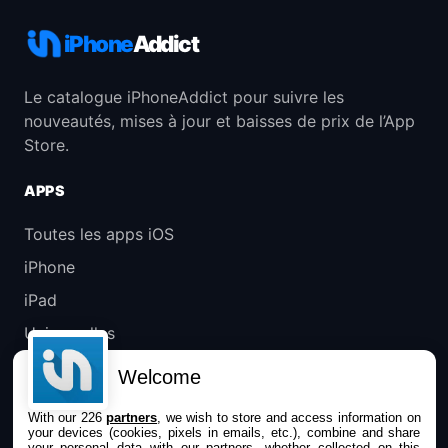
iPhone
Addict
Le catalogue iPhoneAddict pour suivre les
nouveautés, mises à jour et baisses de prix de l’App
Store.
APPS
Toutes les apps iOS
iPhone
iPad
Universelles
Mac
Welcome
Apple TV
With our 226
partners
, we wish to store and access information on
your devices (cookies, pixels in emails, etc.), combine and share
IPHONEADDICT
your personal data with our partners, whether collected on this