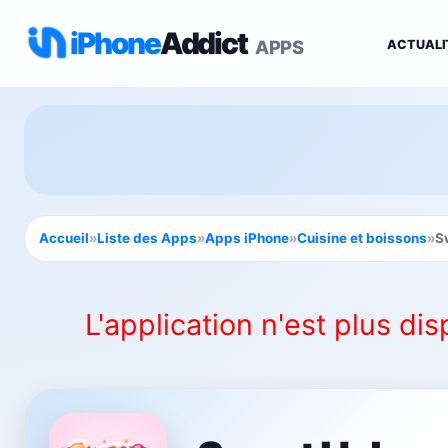
iPhone
Addict
APPS
ACTUALI
Accueil
»
Liste des Apps
»
Apps iPhone
»
Cuisine et boissons
»
S
L'application n'est plus dis