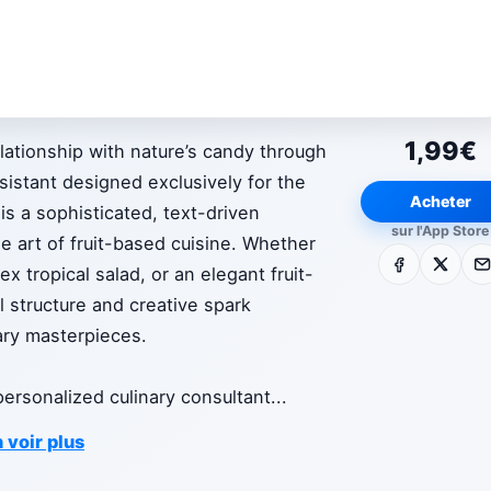
1,99€
elationship with nature’s candy through
sistant designed exclusively for the
Acheter
 is a sophisticated, text-driven
sur l'App Store
e art of fruit-based cuisine. Whether
Facebook
X
E-m
x tropical salad, or an elegant fruit-
l structure and creative spark
ary masterpieces.
 personalized culinary consultant
...
 voir plus