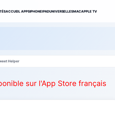
TÉS
ACCUEIL APPS
IPHONE
IPAD
UNIVERSELLES
MAC
APPLE TV
weet Helper
ponible sur l'App Store français