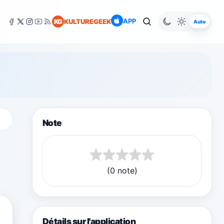
APP
KG
KULTUREGEEK
Auto
Note
(0 note)
Détails sur l'application