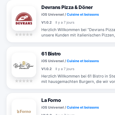
Devrans Pizza & Döner
iOS Universel
/
Cuisine et boissons
V1.0.2
Il y a 7 jours
Herzlich Willkommen bei “Devrans Pizza
unsere Kunden mit italienischen Pizzen
das seit mehreren Jahren aus...
61 Bistro
iOS Universel
/
Cuisine et boissons
V1.0.2
Il y a 7 jours
Herzlich Willkommen bei 61 Bistro in S
mit hausgemachten Burgern, die wir von
freuen uns immer wieder neue Kunden u
La Forno
iOS Universel
/
Cuisine et boissons