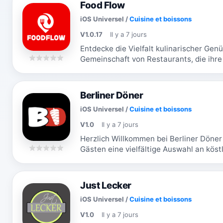
Food Flow
iOS Universel
/
Cuisine et boissons
V1.0.17
Il y a 7 jours
Entdecke die Vielfalt kulinarischer Gen
Gemeinschaft von Restaurants, die ihre 
benutzerfreundlichen Plattform anbieten
Berliner Döner
iOS Universel
/
Cuisine et boissons
V1.0
Il y a 7 jours
Herzlich Willkommen bei Berliner Döner 
Gästen eine vielfältige Auswahl an kös
Dips anzubieten, die alle mit...
Just Lecker
iOS Universel
/
Cuisine et boissons
V1.0
Il y a 7 jours