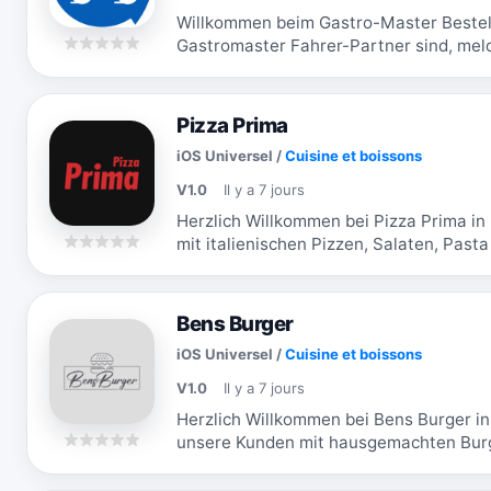
Willkommen beim Gastro-Master Bestel
Gastromaster Fahrer-Partner sind, meld
Sie erhalten dann die Bestellungen, die 
Pizza Prima
iOS Universel
/
Cuisine et boissons
V1.0
Il y a 7 jours
Herzlich Willkommen bei Pizza Prima i
mit italienischen Pizzen, Salaten, Past
mehreren Jahren aus Leidenschaft. Wir 
Bens Burger
iOS Universel
/
Cuisine et boissons
V1.0
Il y a 7 jours
Herzlich Willkommen bei Bens Burger in
unsere Kunden mit hausgemachten Burge
zubereiten. Wir freuen uns immer wiede