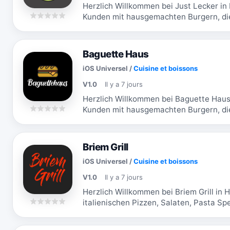
Herzlich Willkommen bei Just Lecker in
Kunden mit hausgemachten Burgern, die
Wir freuen uns immer wieder neue Kund
Baguette Haus
iOS Universel
/
Cuisine et boissons
V1.0
Il y a 7 jours
Herzlich Willkommen bei Baguette Haus 
Kunden mit hausgemachten Burgern, die
Wir freuen uns immer wieder neue Kund
Briem Grill
iOS Universel
/
Cuisine et boissons
V1.0
Il y a 7 jours
Herzlich Willkommen bei Briem Grill in
italienischen Pizzen, Salaten, Pasta S
Jahren aus Leidenschaft. Wir freuen uns