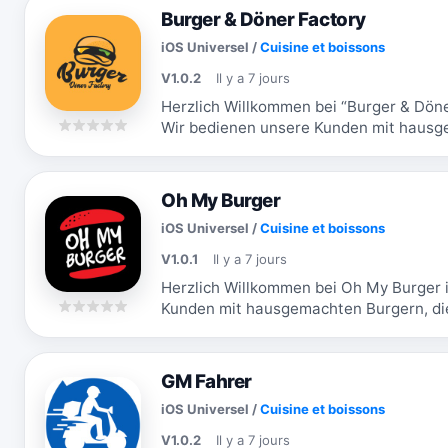
Burger & Döner Factory
iOS Universel
/
Cuisine et boissons
V1.0.2
Il y a 7 jours
Herzlich Willkommen bei “Burger & Döner
Wir bedienen unsere Kunden mit hausge
auf selber zubereiten. Wir freuen uns...
Oh My Burger
iOS Universel
/
Cuisine et boissons
V1.0.1
Il y a 7 jours
Herzlich Willkommen bei Oh My Burger 
Kunden mit hausgemachten Burgern, die
Wir freuen uns immer wieder neue Kund
GM Fahrer
iOS Universel
/
Cuisine et boissons
V1.0.2
Il y a 7 jours