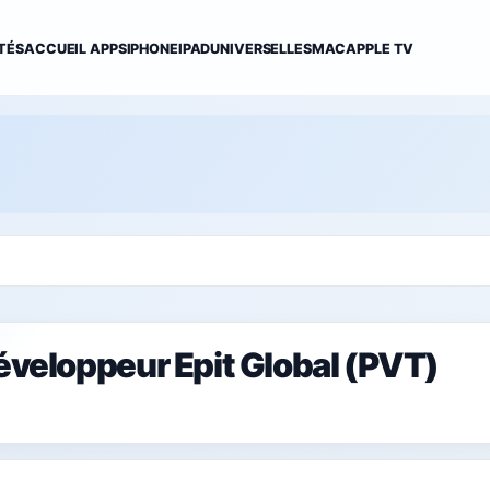
TÉS
ACCUEIL APPS
IPHONE
IPAD
UNIVERSELLES
MAC
APPLE TV
développeur Epit Global (PVT)