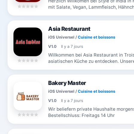
Herzlich Willkomen bei Style of India in Frankfurt. Wir bedienen unsere Kunden
mit Salate, Vegan, Lammfleisch, Hähnc
mehreren Jahren aus Leidenschaft. Wir.
Asia Restaurant
iOS Universel
/
Cuisine et boissons
V1.0
Il y a 7 jours
Willkommen bei Asia Restaurant in Troisd
asiatischen Küche zu entdecken. Unsere
Länder und bringen die...
Bakery Master
iOS Universel
/
Cuisine et boissons
V1.0
Il y a 7 jours
Wir beliefern private Haushalte morgen
Bestellschluss: Freitags 14 Uhr