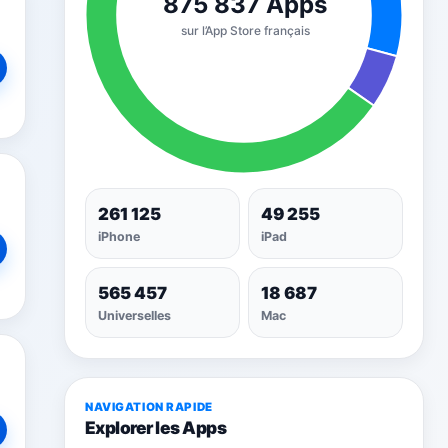
261 125
49 255
iPhone
iPad
565 457
18 687
Universelles
Mac
NAVIGATION RAPIDE
Explorer les Apps