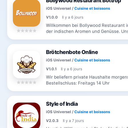
Bollywood Restaurant Bottrop
iOS Universel
/
Cuisine et boissons
V1.0.0
Il y a 6 jours
Willkommen bei Bollywood Restaurant in
der indischen Aromen und Genüsse. Uns
Leidenschaft authentische Gerichte zu, d
Brötchenbote Online
iOS Universel
/
Cuisine et boissons
V1.0.1
Il y a 6 jours
Wir beliefern private Haushalte morgen
Bestellschluss: Freitags 14 Uhr
Style of India
iOS Universel
/
Cuisine et boissons
V2.0.3
Il y a 7 jours