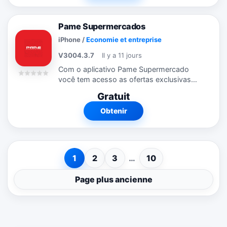
Pame Supermercados
iPhone
/
Economie et entreprise
V3004.3.7
Il y a 11 jours
Com o aplicativo Pame Supermercado
você tem acesso as ofertas exclusivas
do Clube onde estiver. Através do
Gratuit
aplicativo, você fica por dentro das
promoções e campanhas que estão
Obtenir
rolando....
1
2
3
…
10
Page plus ancienne