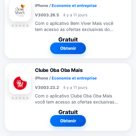
iPhone
/
Economie et entreprise
V3003.26.5
Il y a 11 jours
Com o aplicativo Bem Viver Mais você
tem acesso as ofertas exclusivas do
Clube onde estiver. Através do aplicativo,
Gratuit
você fica por dentro das promoções e
campanhas que estão rolando. Veja...
Obtenir
Clube Oba Oba Mais
iPhone
/
Economie et entreprise
V3003.23.2
Il y a 11 jours
Com o aplicativo Clube Oba Oba Mais
você tem acesso as ofertas exclusivas
do Clube onde estiver. Através do
Gratuit
aplicativo, você fica por dentro das
promoções e campanhas que estão
Obtenir
rolando....