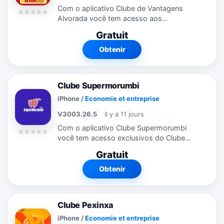
Com o aplicativo Clube de Vantagens
Alvorada você tem acesso aos
descontos exclusivos do Clube onde
Gratuit
estiver. Através do aplicativo, você fica
por dentro das promoções e campanhas
Obtenir
que estão...
Clube Supermorumbi
iPhone
/
Economie et entreprise
V3003.26.5
Il y a 11 jours
Com o aplicativo Clube Supermorumbi
você tem acesso exclusivos do Clube
onde estiver. Através do aplicativo, você
Gratuit
fica por dentro das promoções e
campanhas que estão rolando. Veja
Obtenir
todas as...
Clube Pexinxa
iPhone
/
Economie et entreprise