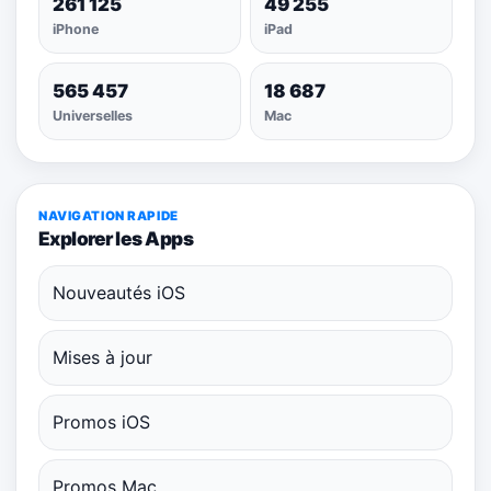
261 125
49 255
iPhone
iPad
565 457
18 687
Universelles
Mac
NAVIGATION RAPIDE
Explorer les Apps
Nouveautés iOS
Mises à jour
Promos iOS
Promos Mac