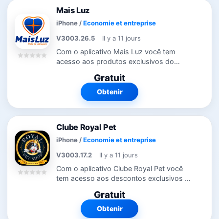
Mais Luz
iPhone
/
Economie et entreprise
V3003.26.5
Il y a 11 jours
Com o aplicativo Mais Luz você tem
acesso aos produtos exclusivos do
Clube onde estiver. Através do aplicativo,
Gratuit
você fica por dentro das promoções e
campanhas que estão rolando. Veja...
Obtenir
Clube Royal Pet
iPhone
/
Economie et entreprise
V3003.17.2
Il y a 11 jours
Com o aplicativo Clube Royal Pet você
tem acesso aos descontos exclusivos do
Clube onde estiver. Através do aplicativo,
Gratuit
você fica por dentro das promoções e
campanhas que estão rolando...
Obtenir