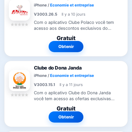
iPhone
/
Economie et entreprise
V3003.26.5
Il y a 10 jours
Com o aplicativo Clube Polaco você tem
acesso aos descontos exclusivos do
Clube onde estiver. Através do aplicativo,
Gratuit
você fica por dentro das promoções e
campanhas que estão rolando. Veja...
Obtenir
Clube do Dona Janda
iPhone
/
Economie et entreprise
V3003.15.1
Il y a 11 jours
Com o aplicativo Clube do Dona Janda
você tem acesso as ofertas exclusivas
do Clube onde estiver. Através do
Gratuit
aplicativo, você fica por dentro das
promoções e campanhas que estão
Obtenir
rolando....