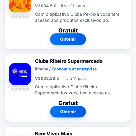
V3004.5.0
Il y a 11 jours
Com o aplicativo Clube Pexinxa você tem
acesso aos produtos exclusivos do
Clube onde estiver. Através do aplicativo,
Gratuit
você fica por dentro das promoções e
campanhas que estão rolando. Veja...
Obtenir
Clube Ribeiro Supermercado
iPhone
/
Economie et entreprise
V3003.26.5
Il y a 11 jours
Com o aplicativo Clube Ribeiro
Supermercados você tem acesso as
ofertas exclusivas do Clube onde estiver.
Gratuit
Através do aplicativo, você fica por
dentro das promoções e campanhas que
Obtenir
estão...
Bem Viver Mais