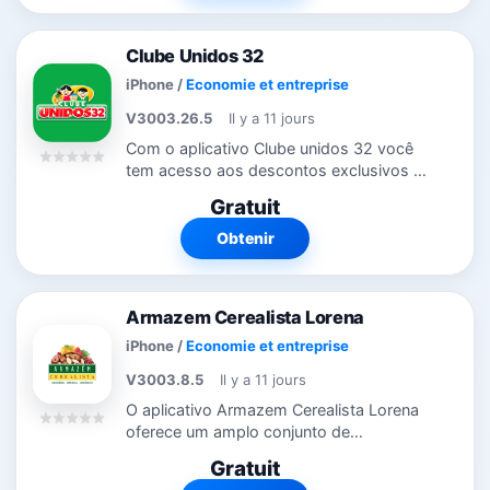
Clube Unidos 32
iPhone
/
Economie et entreprise
V3003.26.5
Il y a 11 jours
Com o aplicativo Clube unidos 32 você
tem acesso aos descontos exclusivos do
Clube onde estiver. Através do aplicativo,
Gratuit
você fica por dentro das promoções e
campanhas que estão rolando....
Obtenir
Armazem Cerealista Lorena
iPhone
/
Economie et entreprise
V3003.8.5
Il y a 11 jours
O aplicativo Armazem Cerealista Lorena
oferece um amplo conjunto de
funcionalidades com um visual moderno
Gratuit
e intuitivo. Agora o cliente do Armazem