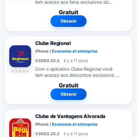
tem acesso aos itens exclusivos do
Clube onde estiver. Através do aplicativo,
Gratuit
você fica por dentro das promoções e
campanhas que estão rolando. Veja...
Obtenir
Clube Regional
iPhone
/
Economie et entreprise
V3003.23.2
Il y a 11 jours
Com o aplicativo Clube Regional você
tem acesso aos descontos exclusivos do
Clube onde estiver. Através do aplicativo,
Gratuit
você fica por dentro das promoções e
campanhas que estão rolando....
Obtenir
Clube de Vantagens Alvorada
iPhone
/
Economie et entreprise
V3003.23.2
Il y a 11 jours