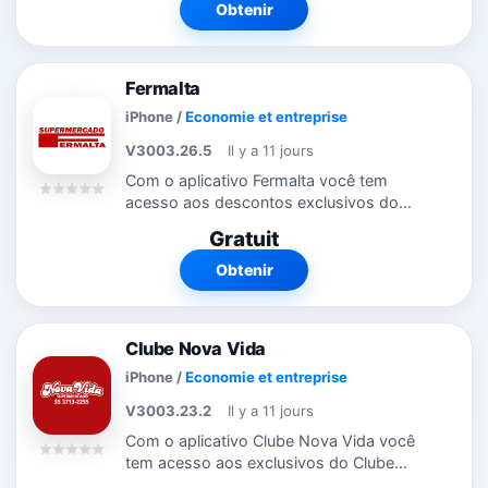
Cerealista Lorena pode fazer suas
Obtenir
compras pelo...
Fermalta
iPhone
/
Economie et entreprise
V3003.26.5
Il y a 11 jours
Com o aplicativo Fermalta você tem
acesso aos descontos exclusivos do
Clube onde estiver. Através do aplicativo,
Gratuit
você fica por dentro das promoções e
campanhas que estão rolando. Veja...
Obtenir
Clube Nova Vida
iPhone
/
Economie et entreprise
V3003.23.2
Il y a 11 jours
Com o aplicativo Clube Nova Vida você
tem acesso aos exclusivos do Clube
onde estiver. Através do aplicativo, você