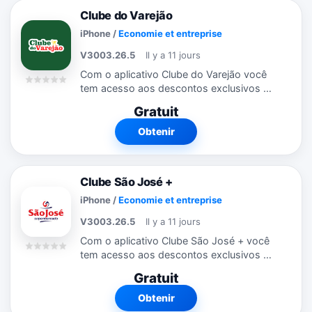
Clube do Varejão
iPhone
/
Economie et entreprise
V3003.26.5
Il y a 11 jours
Com o aplicativo Clube do Varejão você
tem acesso aos descontos exclusivos do
Clube onde estiver. Através do aplicativo,
Gratuit
você fica por dentro das promoções e
campanhas que estão rolando....
Obtenir
Clube São José +
iPhone
/
Economie et entreprise
V3003.26.5
Il y a 11 jours
Com o aplicativo Clube São José + você
tem acesso aos descontos exclusivos do
Clube onde estiver. Através do aplicativo,
Gratuit
você fica por dentro das promoções e
campanhas que estão rolando....
Obtenir