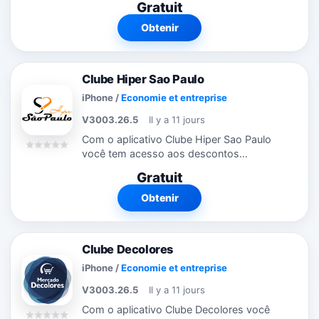
Gratuit
fica por dentro das promoções e
campanhas que estão rolando. Veja
Obtenir
todas...
Clube Hiper Sao Paulo
iPhone
/
Economie et entreprise
V3003.26.5
Il y a 11 jours
Com o aplicativo Clube Hiper Sao Paulo
você tem acesso aos descontos
exclusivos do Clube onde estiver. Através
Gratuit
do aplicativo, você fica por dentro das
promoções e campanhas que estão...
Obtenir
Clube Decolores
iPhone
/
Economie et entreprise
V3003.26.5
Il y a 11 jours
Com o aplicativo Clube Decolores você