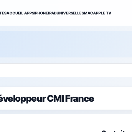
TÉS
ACCUEIL APPS
IPHONE
IPAD
UNIVERSELLES
MAC
APPLE TV
développeur CMI France