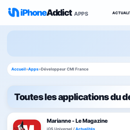
iPhone
Addict
APPS
ACTUALI
Accueil
»
Apps
»
Développeur CMI France
Toutes les applications du 
Marianne - Le Magazine
iOS Universel
/
Actualités