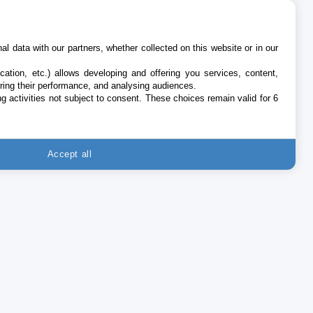
l data with our partners, whether collected on this website or in our
cation, etc.) allows developing and offering you services, content,
ring their performance, and analysing audiences.
g activities not subject to consent. These choices remain valid for 6
Accept all
SUIVEZ-NOUS
es