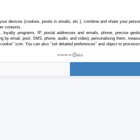
our devices (cookies, pixels in emails, etc.), combine and share your persona
her contexts.
s, loyalty programs, IP, postal addresses and emails, phone, precise geolo
ng by email, post, SMS, phone, audio, and video), personalising them, measu
"cookie" icon
. You can also "set detailed preferences" and object to processin
powered by
APPS
IPHONEADDICT
Toutes les apps iOS
Actualité Apple
iPhone
Archives keynot