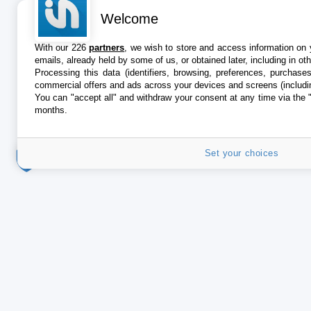
Welcome
With our 226
partners
, we wish to store and access information on y
emails, already held by some of us, or obtained later, including in ot
Processing this data (identifiers, browsing, preferences, purchase
commercial offers and ads across your devices and screens (includi
You can "accept all" and withdraw your consent at any time via the 
months.
Set your choices
iPhone
Addict
APPS
Le catalogue iPhoneAddict pour suivre les