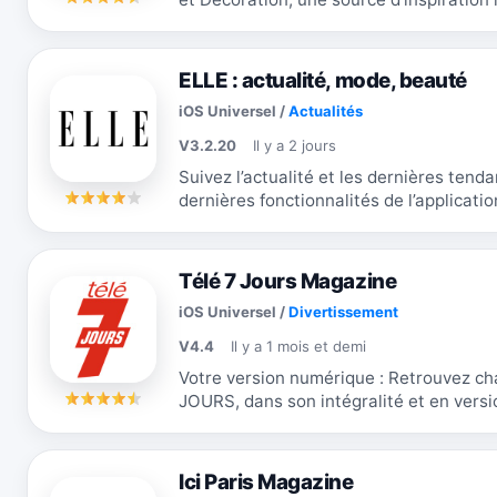
mois le magazine Art &...
ELLE : actualité, mode, beauté
iOS Universel
/
Actualités
V3.2.20
Il y a 2 jours
Suivez l’actualité et les dernières tend
dernières fonctionnalités de l’applicati
abonnée ELLE : nouveau design,...
Télé 7 Jours Magazine
iOS Universel
/
Divertissement
V4.4
Il y a 1 mois et demi
Votre version numérique : Retrouvez chaque semaine le magazine TELE 7
JOURS, dans son intégralité et en versi
d’abonnement attractives et sans...
Ici Paris Magazine