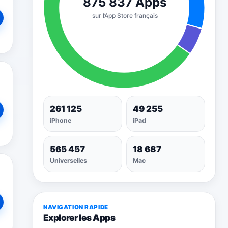
261 125
49 255
iPhone
iPad
565 457
18 687
Universelles
Mac
NAVIGATION RAPIDE
Explorer les Apps