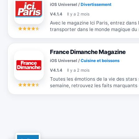
iOS Universel
/
Divertissement
V4.1.4
Il y a 2 mois
Avec le magazine Ici Paris, entrez dans la vie priv
transporter dans le monde magique du s
vous dévoile les tous derniers...
France Dimanche Magazine
iOS Universel
/
Cuisine et boissons
V4.1.4
Il y a 2 mois
Toutes les émotions de la vie des stars so
semaine, retrouvez les faits marquants q
préférées : leurs joies et leurs...