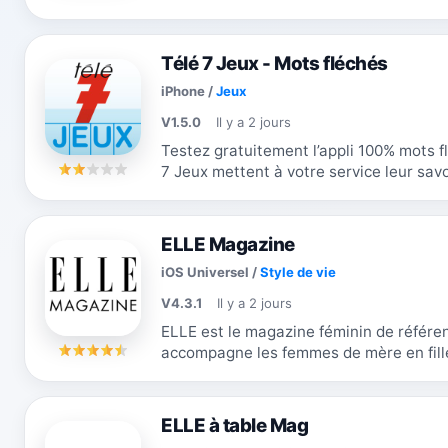
Télé 7 Jeux - Mots fléchés
iPhone
/
Jeux
V1.5.0
Il y a 2 jours
Testez gratuitement l’appli 100% mots f
7 Jeux mettent à votre service leur savo
meilleures grilles de mots fléchés...
ELLE Magazine
iOS Universel
/
Style de vie
V4.3.1
Il y a 2 jours
ELLE est le magazine féminin de référenc
accompagne les femmes de mère en fille
menant leurs combats. Plonger au
ELLE à table Mag