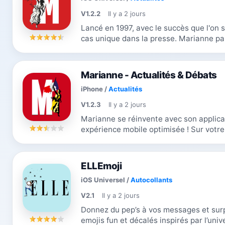
V1.2.2
Il y a 2 jours
Lancé en 1997, avec le succès que l'on 
cas unique dans la presse. Marianne pa
débats et y fait souvent entendre sa...
Marianne - Actualités & Débats
iPhone
/
Actualités
V1.2.3
Il y a 2 jours
Marianne se réinvente avec son applic
expérience mobile optimisée ! Sur votre Smartphone, restez au plus proche de
l’actualité et découvrez notre...
ELLEmoji
iOS Universel
/
Autocollants
V2.1
Il y a 2 jours
Donnez du pep’s à vos messages et surp
emojis fun et décalés inspirés par l’univ