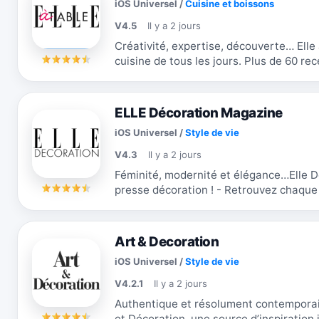
iOS Universel
/
Cuisine et boissons
V4.5
Il y a 2 jours
Créativité, expertise, découverte… Elle 
cuisine de tous les jours. Plus de 60 rec
fiches pratiques à...
ELLE Décoration Magazine
iOS Universel
/
Style de vie
V4.3
Il y a 2 jours
Féminité, modernité et élégance…Elle D
presse décoration ! - Retrouvez chaque mois le magazine ELLE Décoration,
dans son intégralité (ELLE...
Art & Decoration
iOS Universel
/
Style de vie
V4.2.1
Il y a 2 jours
Authentique et résolument contemporain
et Décoration, une source d’inspiration inépuisable ! 