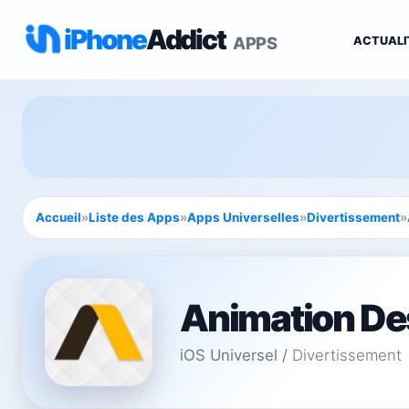
iPhone
Addict
APPS
ACTUALI
Accueil
»
Liste des Apps
»
Apps Universelles
»
Divertissement
»
Animation De
iOS Universel
/
Divertissement