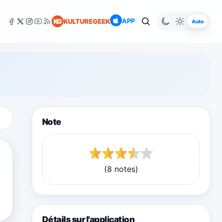
APP
KG
KULTUREGEEK
Auto
Note
(8 notes)
Détails sur l'application