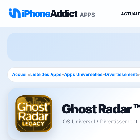
iPhone
Addict
APPS
ACTUALI
Accueil
»
Liste des Apps
»
Apps Universelles
»
Divertissement
»
Ghost Radar 
iOS Universel
/
Divertissement