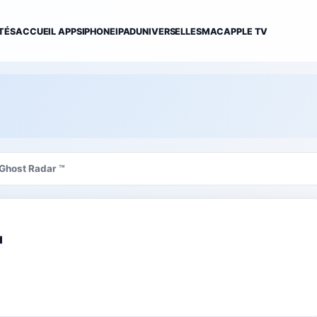
TÉS
ACCUEIL APPS
IPHONE
IPAD
UNIVERSELLES
MAC
APPLE TV
Ghost Radar ™
™