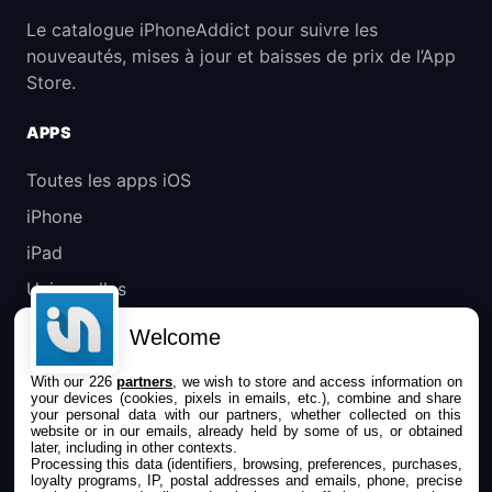
Le catalogue iPhoneAddict pour suivre les
nouveautés, mises à jour et baisses de prix de l’App
Store.
APPS
Toutes les apps iOS
iPhone
iPad
Universelles
Mac
Welcome
Apple TV
With our 226
partners
, we wish to store and access information on
your devices (cookies, pixels in emails, etc.), combine and share
IPHONEADDICT
your personal data with our partners, whether collected on this
website or in our emails, already held by some of us, or obtained
later, including in other contexts.
Actualité Apple
Processing this data (identifiers, browsing, preferences, purchases,
loyalty programs, IP, postal addresses and emails, phone, precise