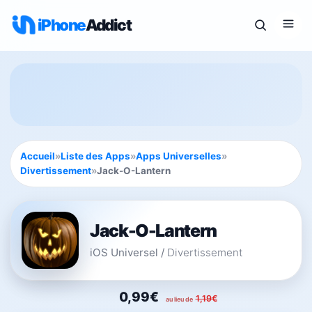
iPhone
Addict
Accueil
»
Liste des Apps
»
Apps Universelles
»
Divertissement
»
Jack-O-Lantern
Jack-O-Lantern
iOS Universel
/
Divertissement
0,99€
1,19€
au lieu de