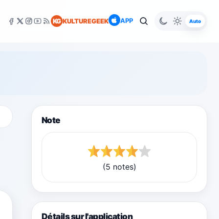
APP
KG
KULTUREGEEK
Auto
Note
(5 notes)
Détails sur l'application