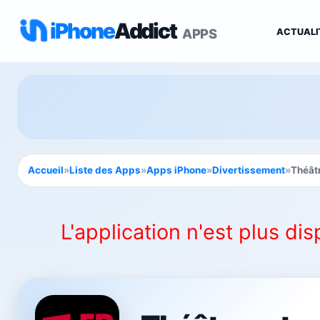
iPhone
Addict
APPS
ACTUALI
Accueil
»
Liste des Apps
»
Apps iPhone
»
Divertissement
»
Théât
L'application n'est plus dis