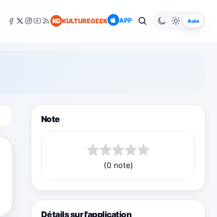
APP
KG
KULTUREGEEK
Auto
Note
(0 note)
Détails sur l'application