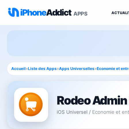
iPhone
Addict
APPS
ACTUALI
Accueil
»
Liste des Apps
»
Apps Universelles
»
Economie et entr
Rodeo Admin 
iOS Universel
/
Economie et ent