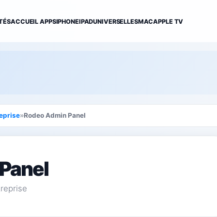
TÉS
ACCUEIL APPS
IPHONE
IPAD
UNIVERSELLES
MAC
APPLE TV
eprise
»
Rodeo Admin Panel
Panel
reprise