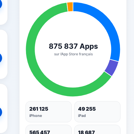
261 125
49 255
iPhone
iPad
565 457
18 687