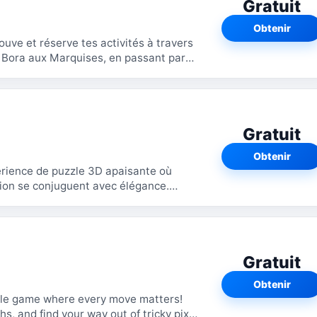
Gratuit
Obtenir
ra Bora aux Marquises, en passant par
Gratuit
Obtenir
rience de puzzle 3D apaisante où
tion se conjuguent avec élégance.
s et...
Gratuit
Obtenir
zzle game where every move matters!
s, and find your way out of tricky pixel