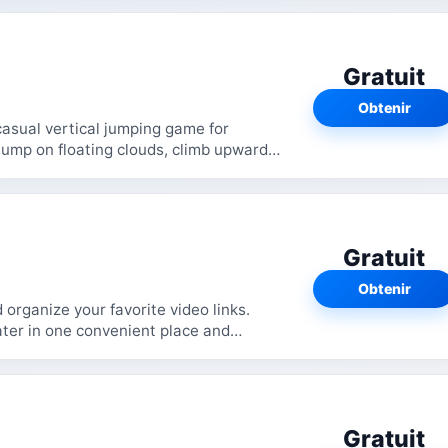
Gratuit
Obtenir
asual vertical jumping game for
jump on floating clouds, climb upward
hin a...
Gratuit
Obtenir
organize your favorite video links.
ater in one convenient place and
e, anywhere. Features - Save...
Gratuit