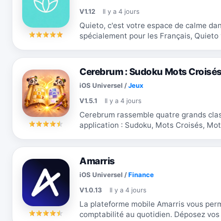
V1.12
Il y a 4 jours
Quieto, c'est votre espace de calme da
spécialement pour les Français, Quiet
méditation guidée courtes et efficaces,.
Cerebrum : Sudoku Mots Croisé
iOS Universel
/
Jeux
V1.5.1
Il y a 4 jours
Cerebrum rassemble quatre grands clas
application : Sudoku, Mots Croisés, Mo
abonnement requis pour accéder à l'un d
Amarris
iOS Universel
/
Finance
V1.0.13
Il y a 4 jours
La plateforme mobile Amarris vous perm
comptabilité au quotidien. Déposez vos