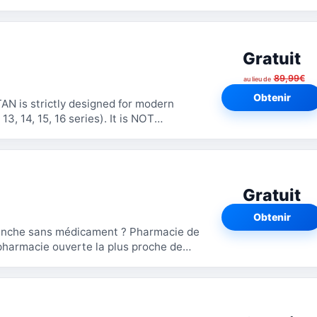
rtphone. Créez...
Gratuit
89,99€
au lieu de
Obtenir
is strictly designed for modern
3, 14, 15, 16 series). It is NOT
pport iPhone SE...
Gratuit
Obtenir
anche sans médicament ? Pharmacie de
pharmacie ouverte la plus proche de
est...