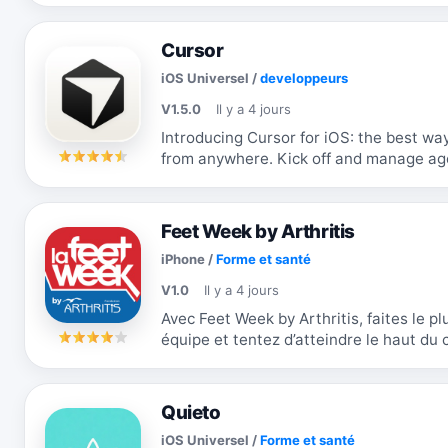
Cursor
iOS Universel
/
developpeurs
V1.5.0
Il y a 4 jours
Introducing Cursor for iOS: the best way
from anywhere. Kick off and manage age
and keep projects moving forward while.
Feet Week by Arthritis
iPhone
/
Forme et santé
V1.0
Il y a 4 jours
Avec Feet Week by Arthritis, faites le pl
équipe et tentez d’atteindre le haut du classement ! - E
marchez, courez… chaque pas...
Quieto
iOS Universel
/
Forme et santé