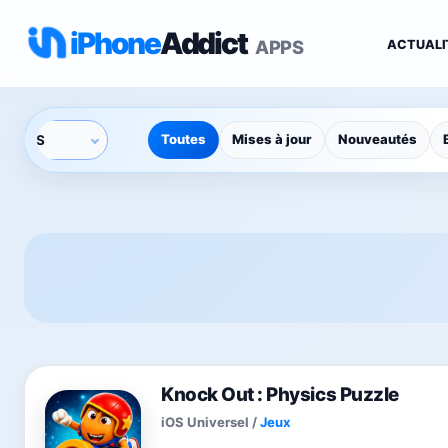
iPhone
Addict
APPS
ACTUALI
Toutes
Mises à jour
Nouveautés
Knock Out : Physics Puzzle
iOS Universel
/
Jeux