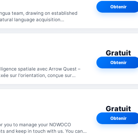
Obtenir
Lingua team, drawing on established
natural language acquisition
 real-world...
Gratuit
Obtenir
elligence spatiale avec Arrow Quest –
xée sur l'orientation, conçue sur
Gratuit
Obtenir
for you to manage your NOWOCO
ts and keep in touch with us. You can
 or want to...