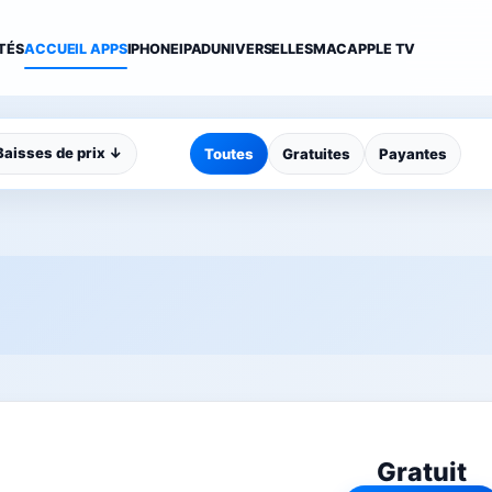
TÉS
ACCUEIL APPS
IPHONE
IPAD
UNIVERSELLES
MAC
APPLE TV
Baisses de prix ↓
Toutes
Gratuites
Payantes
Gratuit