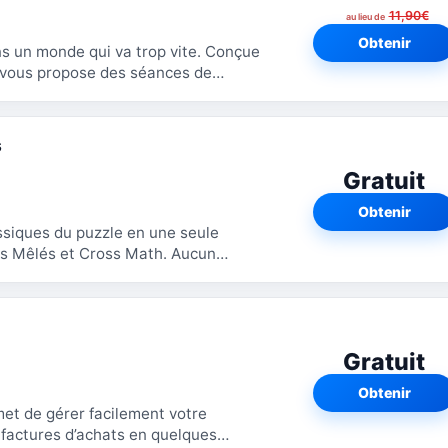
11,90€
au lieu de
Obtenir
ns un monde qui va trop vite. Conçue
o vous propose des séances de
..
s
Gratuit
Obtenir
siques du puzzle en une seule
ts Mêlés et Cross Math. Aucun
es jeux. Aucune...
Gratuit
Obtenir
et de gérer facilement votre
 factures d’achats en quelques