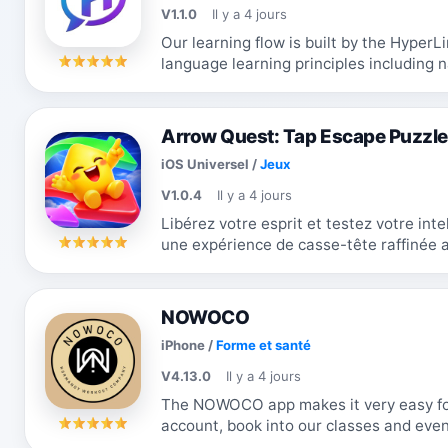
V1.1.0
Il y a 4 jours
Our learning flow is built by the Hyper
language learning principles including 
techniques. The focus is on practical,
Arrow Quest: Tap Escape Puzzle
iOS Universel
/
Jeux
V1.0.4
Il y a 4 jours
Libérez votre esprit et testez votre int
une expérience de casse-tête raffinée a
mesure pour les vrais amateurs...
NOWOCO
iPhone
/
Forme et santé
V4.13.0
Il y a 4 jours
The NOWOCO app makes it very easy 
account, book into our classes and even
easily message us if you have a question