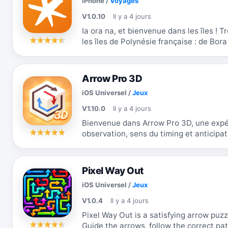
iPhone
/
Voyages
V1.0.10
Il y a 4 jours
Ia ora na, et bienvenue dans les îles ! Trouve et réserve tes activités à travers
les îles de Polynésie française : de Bo
Moorea, Rangiroa et bien...
Arrow Pro 3D
iOS Universel
/
Jeux
V1.10.0
Il y a 4 jours
Bienvenue dans Arrow Pro 3D, une expé
observation, sens du timing et anticipa
Faites tourner le cube, libérez les flèche
Pixel Way Out
iOS Universel
/
Jeux
V1.0.4
Il y a 4 jours
Pixel Way Out is a satisfying arrow pu
Guide the arrows, follow the correct path