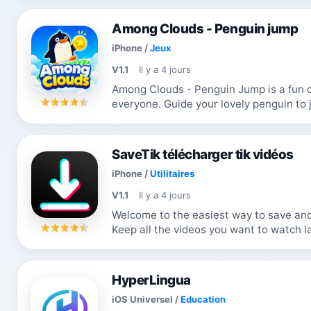
Among Clouds - Penguin jump
iPhone
/
Jeux
V1.1
Il y a 4 jours
Among Clouds - Penguin Jump is a fun c
everyone. Guide your lovely penguin to 
nonstop, and chase the highest score wit
SaveTik télécharger tik vidéos
iPhone
/
Utilitaires
V1.1
Il y a 4 jours
Welcome to the easiest way to save and 
Keep all the videos you want to watch l
access them anytim
HyperLingua
iOS Universel
/
Education