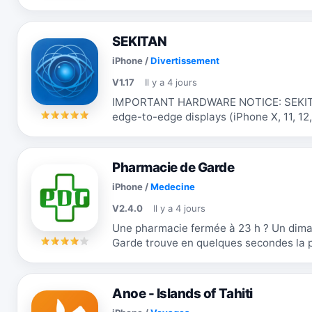
secondes, directement depuis votre sma
SEKITAN
iPhone
/
Divertissement
V1.17
Il y a 4 jours
IMPORTANT HARDWARE NOTICE: SEKITAN 
edge-to-edge displays (iPhone X, 11, 12, 1
optimized for and does NOT properly su
Pharmacie de Garde
iPhone
/
Medecine
V2.4.0
Il y a 4 jours
Une pharmacie fermée à 23 h ? Un dim
Garde trouve en quelques secondes la 
vous, partout en France. Quand tout 
Anoe - Islands of Tahiti