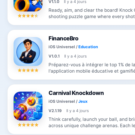
V1.1.0
Il y a 4 jours
Ready, aim, and clear the board! Knock O
shooting puzzle game where every shot b
colorful blocks, topple clever structures,
FinanceBro
iOS Universel
/
Education
V1.0.1
Il y a 4 jours
Préparez-vous à intégrer le top 1% de la finance 
l'application mobile éducative et gamifi
jeunes professionnels visant les...
Carnival Knockdown
iOS Universel
/
Jeux
V2.1.19
Il y a 4 jours
Think carefully, launch your ball, and b
across unique challenge arenas. Each level is a small destruction puzzle: find
the weak spot, use limited shots...