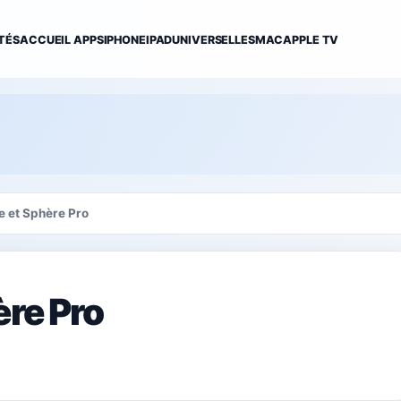
TÉS
ACCUEIL APPS
IPHONE
IPAD
UNIVERSELLES
MAC
APPLE TV
e et Sphère Pro
ère Pro