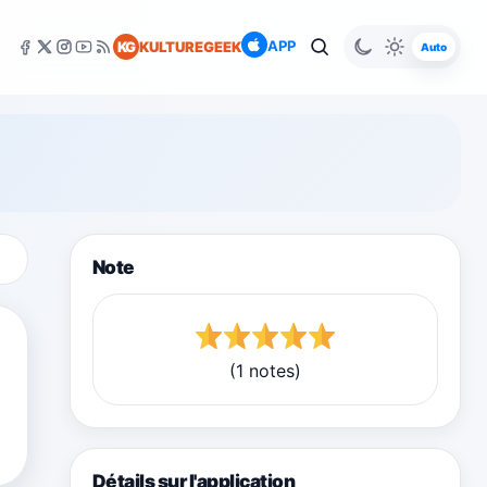
APP
KG
KULTUREGEEK
Auto
Note
(1 notes)
Détails sur l'application