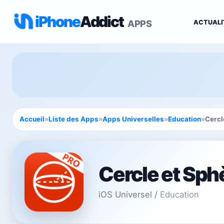
iPhone
Addict
APPS
ACTUALI
Accueil
»
Liste des Apps
»
Apps Universelles
»
Education
»
Cercl
Cercle et Sph
iOS Universel
/
Education