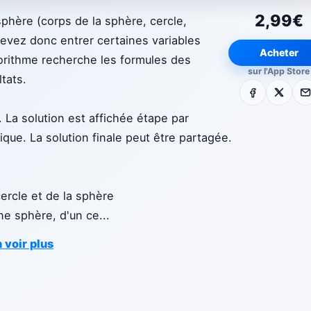
2,99€
sphère (corps de la sphère, cercle,
devez donc entrer certaines variables
Acheter
lgorithme recherche les formules des
sur l'App Store
tats.
Facebook
X
E-m
 La solution est affichée étape par
ique. La solution finale peut être partagée.
cercle et de la sphère
ne sphère, d'un ce
...
 voir plus