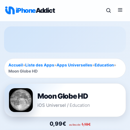
iPhone
Addict
Accueil
»
Liste des Apps
»
Apps Universelles
»
Education
»
Moon Globe HD
Moon Globe HD
iOS Universel
/
Education
0,99€
1,19€
au lieu de