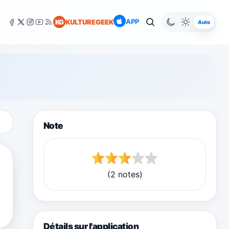
APP
KG
KULTUREGEEK
Auto
Note
(2 notes)
Détails sur l'application