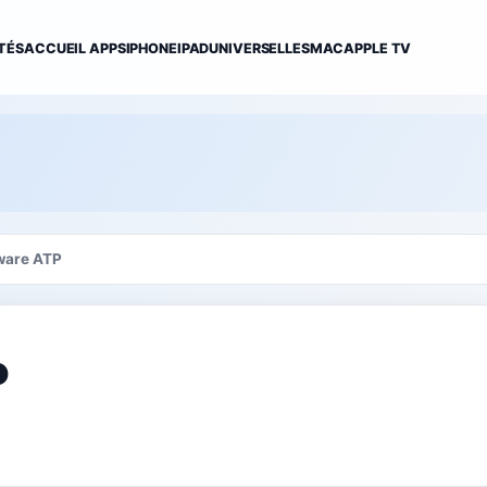
TÉS
ACCUEIL APPS
IPHONE
IPAD
UNIVERSELLES
MAC
APPLE TV
ware ATP
P