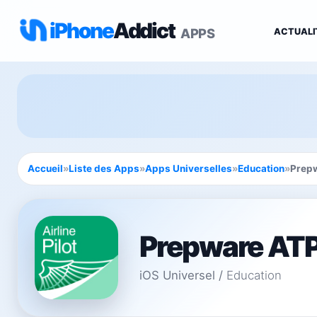
iPhone
Addict
APPS
ACTUALI
Accueil
»
Liste des Apps
»
Apps Universelles
»
Education
»
Prep
Prepware AT
iOS Universel
/
Education