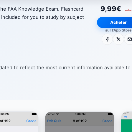
9,99€
r the FAA Knowledge Exam. Flashcard
au lie
included for you to study by subject
Acheter
sur l'App Store
Facebook
X
E-m
ted to reflect the most current information available to