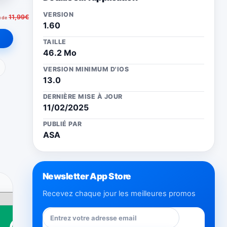
VERSION
11,99€
u de
1.60
TAILLE
46.2 Mo
ail
VERSION MINIMUM D'IOS
13.0
DERNIÈRE MISE À JOUR
11/02/2025
PUBLIÉ PAR
ASA
Newsletter App Store
Recevez chaque jour les meilleures promos