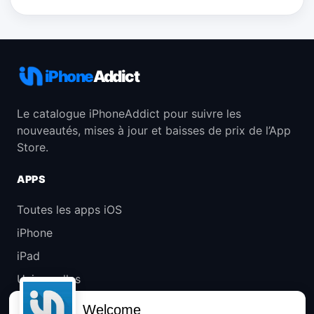
iPhone
Addict
Le catalogue iPhoneAddict pour suivre les
nouveautés, mises à jour et baisses de prix de l’App
Store.
APPS
Toutes les apps iOS
iPhone
iPad
Universelles
Mac
Welcome