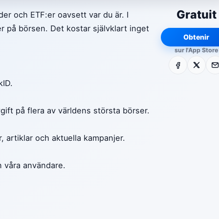
Gratuit
er och ETF:er oavsett var du är. I
 på börsen. Det kostar självklart inget
Obtenir
sur l'App Store
Facebook
X
E-m
kID.
gift på flera av världens största börser.
, artiklar och aktuella kampanjer.
n våra användare.