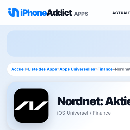
iPhone
Addict
APPS
ACTUALI
Accueil
»
Liste des Apps
»
Apps Universelles
»
Finance
»
Nordnet
Nordnet: Akti
iOS Universel
/
Finance