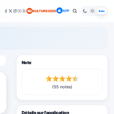
APP
KG
KULTUREGEEK
Auto
Note
(55 notes)
Détails sur l'application