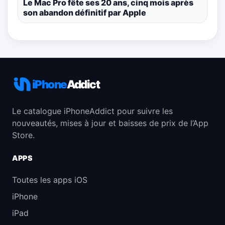
Le Mac Pro fête ses 20 ans, cinq mois après
son abandon définitif par Apple
iPhone
Addict
Le catalogue iPhoneAddict pour suivre les
nouveautés, mises à jour et baisses de prix de l’App
Store.
APPS
Toutes les apps iOS
iPhone
iPad