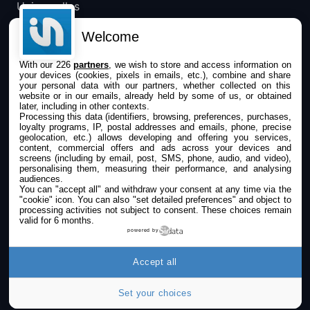
Universelles
Mac
Welcome
Apple TV
With our 226
partners
, we wish to store and access information on
your devices (cookies, pixels in emails, etc.), combine and share
IPHONEADDICT
your personal data with our partners, whether collected on this
website or in our emails, already held by some of us, or obtained
later, including in other contexts.
Actualité Apple
Processing this data (identifiers, browsing, preferences, purchases,
loyalty programs, IP, postal addresses and emails, phone, precise
Archives keynotes
geolocation, etc.) allows developing and offering you services,
content, commercial offers and ads across your devices and
screens (including by email, post, SMS, phone, audio, and video),
Contact
personalising them, measuring their performance, and analysing
audiences.
À propos
You can "accept all" and withdraw your consent at any time via the
"cookie" icon
. You can also "set detailed preferences" and object to
KultureGeek
processing activities not subject to consent. These choices remain
valid for 6 months.
powered by
SUIVEZ-NOUS
Accept all
Set your choices
©2009-2026 i2CMedia. Tous droits réservés.