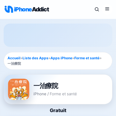
iPhone
Addict
Accueil
»
Liste des Apps
»
Apps iPhone
»
Forme et santé
»
一治療院
一治療院
iPhone
/
Forme et santé
Gratuit