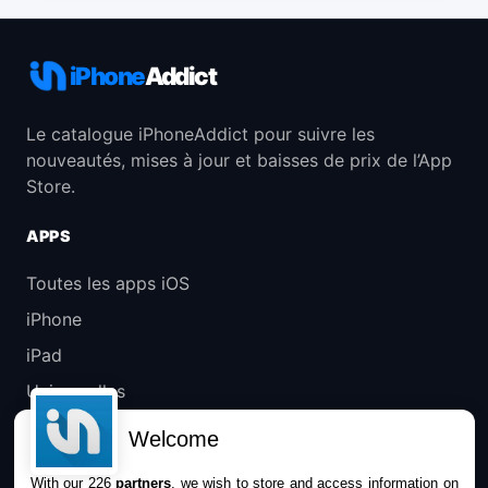
iPhone
Addict
Le catalogue iPhoneAddict pour suivre les
nouveautés, mises à jour et baisses de prix de l’App
Store.
APPS
Toutes les apps iOS
iPhone
iPad
Universelles
Mac
Welcome
Apple TV
With our 226
partners
, we wish to store and access information on