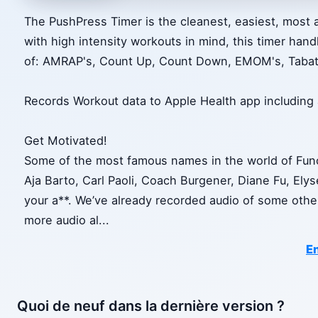
The PushPress Timer is the cleanest, easiest, most a
with high intensity workouts in mind, this timer han
of: AMRAP's, Count Up, Count Down, EMOM's, Tabat
Records Workout data to Apple Health app including
Get Motivated!
Some of the most famous names in the world of Func
Aja Barto, Carl Paoli, Coach Burgener, Diane Fu, Ely
your a**. We’ve already recorded audio of some oth
more audio al
...
En
Quoi de neuf dans la dernière version ?