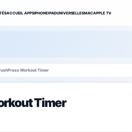
TÉS
ACCUEIL APPS
IPHONE
IPAD
UNIVERSELLES
MAC
APPLE TV
PushPress Workout Timer
rkout Timer