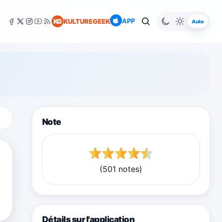
APP
KG
KULTUREGEEK
Auto
Note
(501 notes)
Détails sur l'application