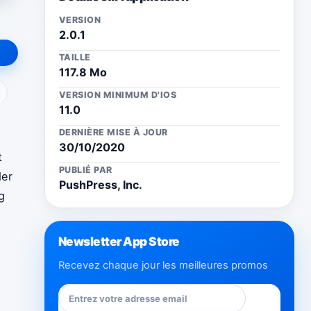
VERSION
2.0.1
TAILLE
117.8 Mo
ail
VERSION MINIMUM D'IOS
11.0
DERNIÈRE MISE À JOUR
30/10/2020
t
PUBLIÉ PAR
der
PushPress, Inc.
g
Newsletter App Store
Recevez chaque jour les meilleures promos