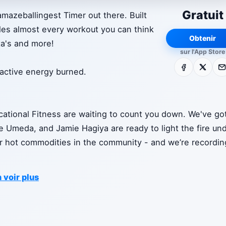
Gratuit
mazeballingest Timer out there. Built
dles almost every workout you can think
Obtenir
a's and more!
sur l'App Store
Facebook
X
E-m
 active energy burned.
ational Fitness are waiting to count you down. We've go
se Umeda, and Jamie Hagiya are ready to light the fire un
er hot commodities in the community - and we’re recordin
 voir plus