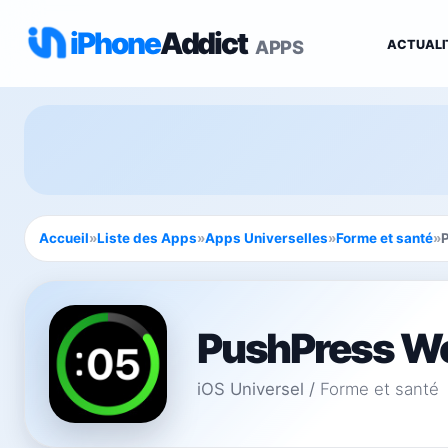
iPhone
Addict
APPS
ACTUALI
Accueil
»
Liste des Apps
»
Apps Universelles
»
Forme et santé
»
PushPress Wo
iOS Universel
/
Forme et santé