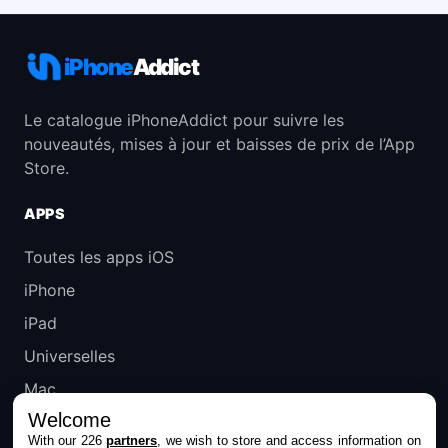
iPhone
Addict
Le catalogue iPhoneAddict pour suivre les
nouveautés, mises à jour et baisses de prix de l’App
Store.
APPS
Toutes les apps iOS
iPhone
iPad
Universelles
Mac
Welcome
Apple TV
With our 226
partners
, we wish to store and access information on