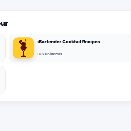
eur
iBartender Cocktail Recipes
iOS Universel