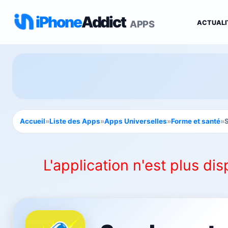
iPhone
Addict
APPS
ACTUALI
Accueil
»
Liste des Apps
»
Apps Universelles
»
Forme et santé
»
L'application n'est plus dis