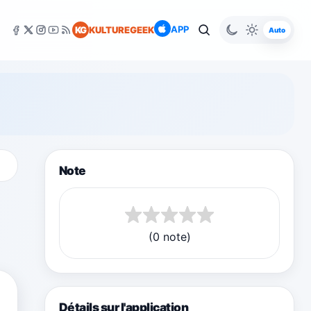
APP
KG
KULTUREGEEK
Auto
Note
(0 note)
Détails sur l'application