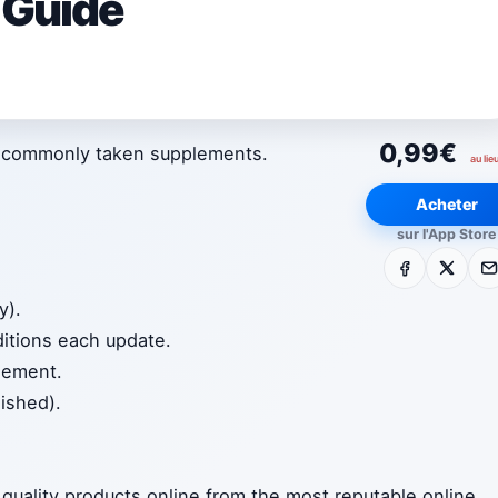
 Guide
0,99€
d commonly taken supplements.
au lie
Acheter
sur l'App Store
.
Facebook
X
E-m
y).
itions each update.
plement.
ished).
quality products online from the most reputable online