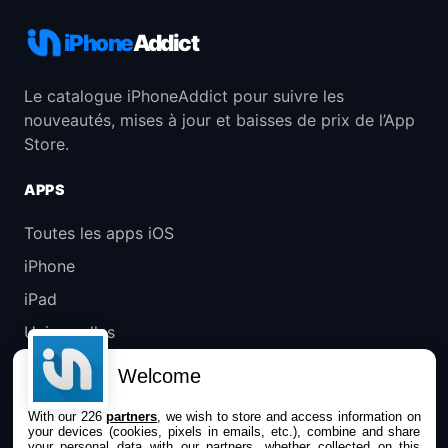
iPhone
Addict
Le catalogue iPhoneAddict pour suivre les
nouveautés, mises à jour et baisses de prix de l’App
Store.
APPS
Toutes les apps iOS
iPhone
iPad
Universelles
Mac
Welcome
Apple TV
With our 226
partners
, we wish to store and access information on
your devices (cookies, pixels in emails, etc.), combine and share
IPHONEADDICT
your personal data with our partners, whether collected on this