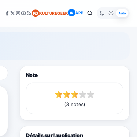
APP
KG
KULTUREGEEK
Auto
Note
(3 notes)
Détails sur l'application