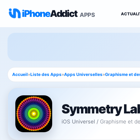
iPhone
Addict
APPS
ACTUALI
Accueil
»
Liste des Apps
»
Apps Universelles
»
Graphisme et de
Symmetry La
iOS Universel
/
Graphisme et d