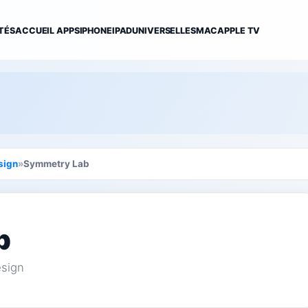
TÉS
ACCUEIL APPS
IPHONE
IPAD
UNIVERSELLES
MAC
APPLE TV
sign
»
Symmetry Lab
b
esign