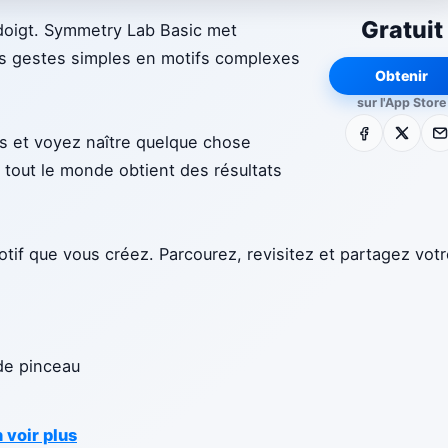
Gratuit
doigt. Symmetry Lab Basic met
es gestes simples en motifs complexes
Obtenir
sur l'App Store
Facebook
X
E-m
nes et voyez naître quelque chose
, tout le monde obtient des résultats
if que vous créez. Parcourez, revisitez et partagez votr
de pinceau
 voir plus