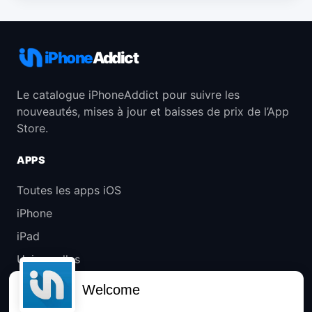
iPhone
Addict
Le catalogue iPhoneAddict pour suivre les
nouveautés, mises à jour et baisses de prix de l’App
Store.
APPS
Toutes les apps iOS
iPhone
iPad
Universelles
Mac
Welcome
Apple TV