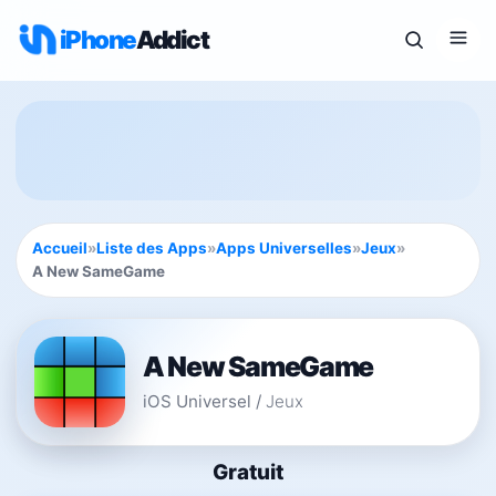
iPhone
Addict
Accueil
»
Liste des Apps
»
Apps Universelles
»
Jeux
»
A New SameGame
A New SameGame
iOS Universel
/
Jeux
Gratuit