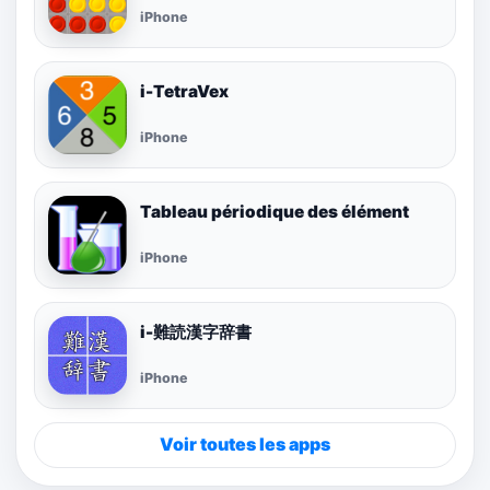
iPhone
i-TetraVex
iPhone
Tableau périodique des élément
iPhone
i-難読漢字辞書
iPhone
Voir toutes les apps