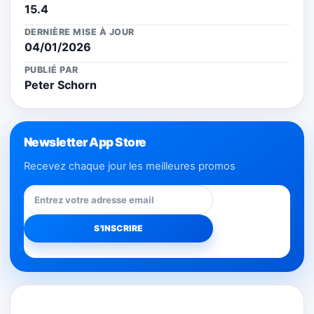
15.4
DERNIÈRE MISE À JOUR
04/01/2026
PUBLIÉ PAR
Peter Schorn
Newsletter App Store
Recevez chaque jour les meilleures promos