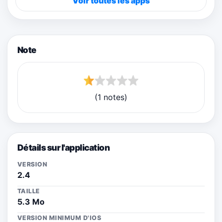
Voir toutes les apps
Note
(1 notes)
Détails sur l'application
VERSION
2.4
TAILLE
5.3 Mo
VERSION MINIMUM D'IOS