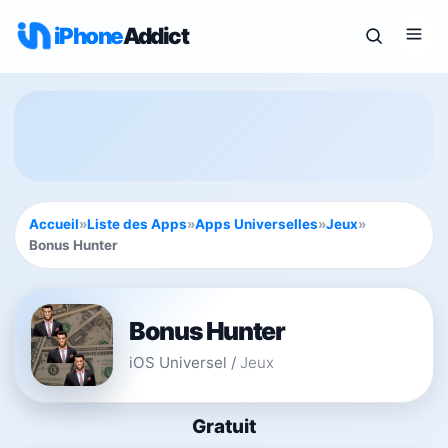
iPhone
Addict
Accueil
»
Liste des Apps
»
Apps Universelles
»
Jeux
»
Bonus Hunter
Bonus Hunter
iOS Universel
/
Jeux
Gratuit