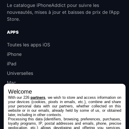
Le catalogue iPhoneAddict pour suivre les
nouveautés, mises à jour et baisses de prix de l’App
Store.
APPS
Toutes les apps iOS
iPhone
iPad
Universelles
Mac
Welcome
Apple TV
With our 226
partners
, we wish to store and access information on
your devices (cookies, pixels in emails, etc.), combine and share
IPHONEADDICT
your personal data with our partners, whether collected on this
website or in our emails, already held by some of us, or obtained
later, including in other contexts.
Actualité Apple
Processing this data (identifiers, browsing, preferences, purchases,
loyalty programs, IP, postal addresses and emails, phone, precise
Archives keynotes
geolocation, etc.) allows developing and offering you services,