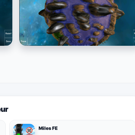
eur
Miles FE