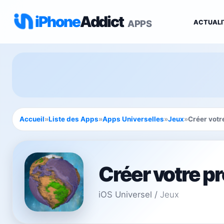
iPhone
Addict
APPS
ACTUALI
Accueil
»
Liste des Apps
»
Apps Universelles
»
Jeux
»
Créer votr
Créer votre p
iOS Universel
/
Jeux