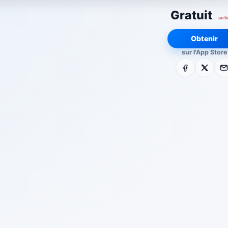
Gratuit
au li
Obtenir
sur l'App Store
Facebook
X
E-m