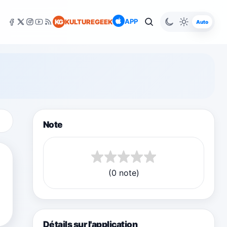
APP
KG
KULTUREGEEK
Auto
Note
(0 note)
Détails sur l'application