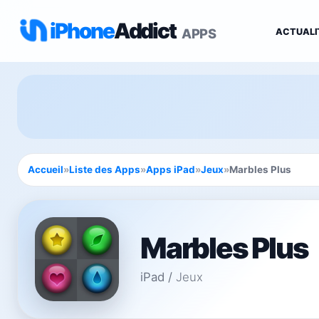
iPhone
Addict
APPS
ACTUALI
Accueil
»
Liste des Apps
»
Apps iPad
»
Jeux
»
Marbles Plus
Marbles Plus
iPad
/
Jeux