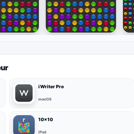
eur
iWriter Pro
macOS
10×10
iPad