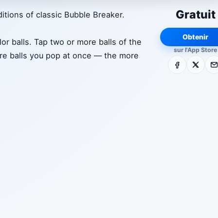
Gratuit
itions of classic Bubble Breaker.
Obtenir
or balls. Tap two or more balls of the
sur l'App Store
re balls you pop at once — the more
Facebook
X
E-m