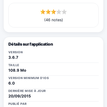
(46 notes)
Détails sur l'application
VERSION
3.6.7
TAILLE
108.9 Mo
VERSION MINIMUM D'IOS
6.0
DERNIÈRE MISE À JOUR
20/09/2015
PUBLIÉ PAR