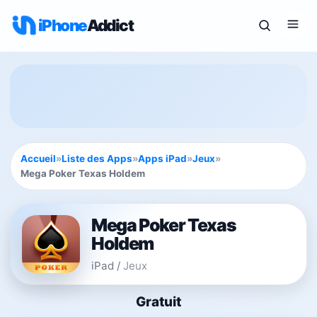
iPhone
Addict
Accueil
»
Liste des Apps
»
Apps iPad
»
Jeux
»
Mega Poker Texas Holdem
Mega Poker Texas
Holdem
iPad
/
Jeux
Gratuit