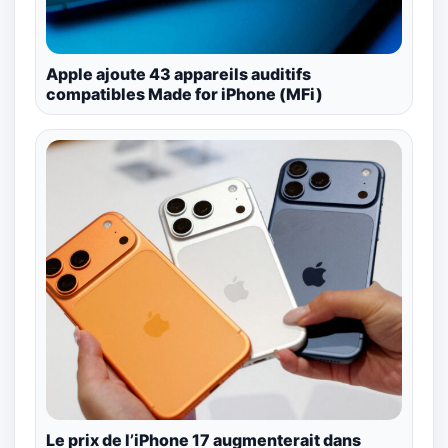
Apple ajoute 43 appareils auditifs
compatibles Made for iPhone (MFi)
Le prix de l’iPhone 17 augmenterait dans