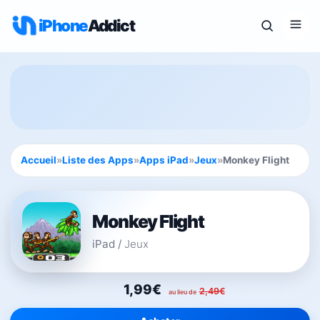
iPhone
Addict
Accueil
»
Liste des Apps
»
Apps iPad
»
Jeux
»
Monkey Flight
Monkey Flight
iPad
/
Jeux
1,99€
2,49€
au lieu de