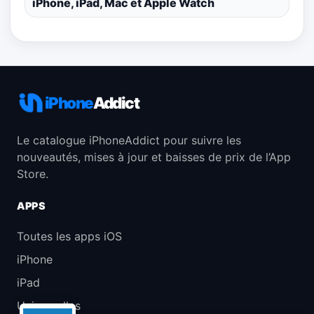
iPhone, iPad, Mac et Apple Watch
iPhone
Addict
Le catalogue iPhoneAddict pour suivre les
nouveautés, mises à jour et baisses de prix de l’App
Store.
APPS
Toutes les apps iOS
iPhone
iPad
Universelles