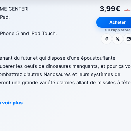
3,99€
ME CENTER!
au lie
iPad.
Acheter
sur l'App Store
 iPhone 5 and iPod Touch.
Facebook
X
E-m
enant du futur et qui dispose d'une époustouflante
écupérer les oeufs de dinosaures manquants, et pour ça v
combattrez d'autres Nanosaures et leurs systèmes de
ront une grande variété d'armes allant de missiles à tête
 voir plus