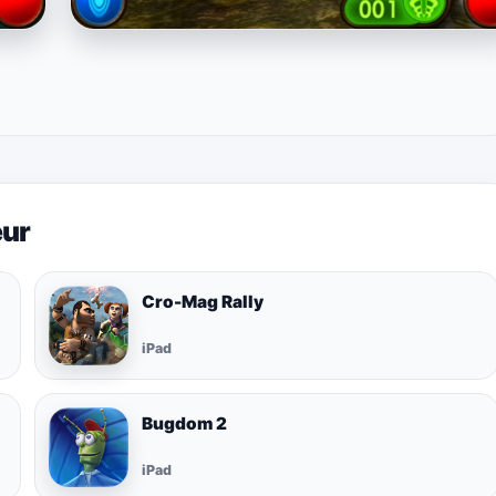
eur
Cro-Mag Rally
iPad
Bugdom 2
iPad