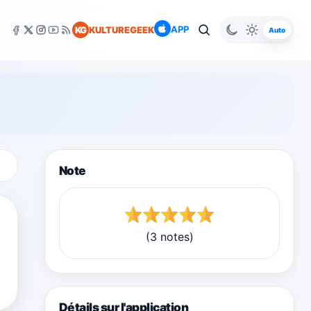
APP
KG
KULTUREGEEK
Auto
Note
(3 notes)
Détails sur l'application