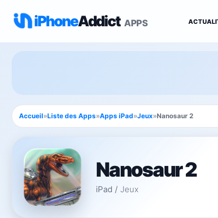
iPhone
Addict
APPS
ACTUALI
Accueil
»
Liste des Apps
»
Apps iPad
»
Jeux
»
Nanosaur 2
Nanosaur 2
iPad
/
Jeux