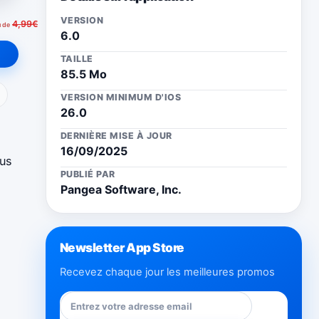
VERSION
4,99€
u de
6.0
TAILLE
85.5 Mo
ail
VERSION MINIMUM D'IOS
26.0
DERNIÈRE MISE À JOUR
16/09/2025
ous
PUBLIÉ PAR
Pangea Software, Inc.
Newsletter App Store
Recevez chaque jour les meilleures promos