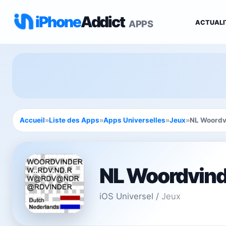
iPhone
Addict
APPS
ACTUALI
Accueil
»
Liste des Apps
»
Apps Universelles
»
Jeux
»
NL Woordv
NL Woordvind
iOS Universel
/
Jeux