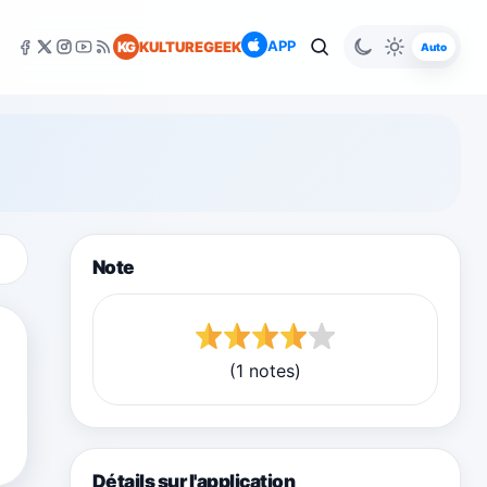
APP
KG
KULTUREGEEK
Auto
Note
(1 notes)
Détails sur l'application