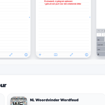
eur
NL Woordvinder Wordfeud