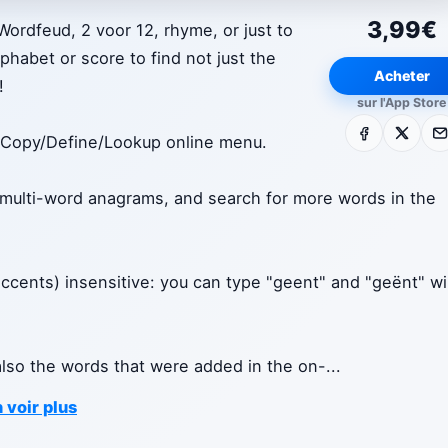
3,99€
ordfeud, 2 voor 12, rhyme, or just to
phabet or score to find not just the
Acheter
!
sur l'App Store
Facebook
X
E-m
 a Copy/Define/Lookup online menu.
 multi-word anagrams, and search for more words in the
accents) insensitive: you can type "geent" and "geënt" wil
also the words that were added in the on-
...
 voir plus