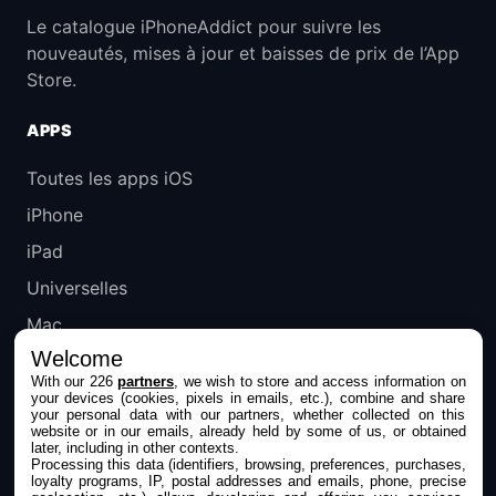
Le catalogue iPhoneAddict pour suivre les
nouveautés, mises à jour et baisses de prix de l’App
Store.
APPS
Toutes les apps iOS
iPhone
iPad
Universelles
Mac
Welcome
Apple TV
With our 226
partners
, we wish to store and access information on
your devices (cookies, pixels in emails, etc.), combine and share
IPHONEADDICT
your personal data with our partners, whether collected on this
website or in our emails, already held by some of us, or obtained
later, including in other contexts.
Actualité Apple
Processing this data (identifiers, browsing, preferences, purchases,
loyalty programs, IP, postal addresses and emails, phone, precise