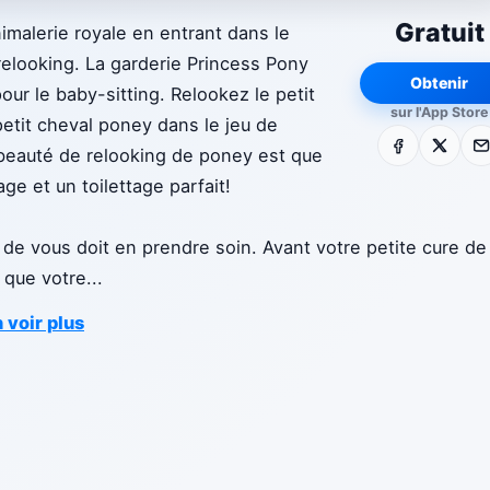
Gratuit
imalerie royale en entrant dans le
elooking. La garderie Princess Pony
Obtenir
ur le baby-sitting. Relookez le petit
sur l'App Store
etit cheval poney dans le jeu de
Facebook
X
E-m
 beauté de relooking de poney est que
e et un toilettage parfait!
 de vous doit en prendre soin. Avant votre petite cure de
 que votre
...
 voir plus