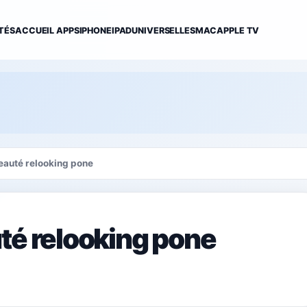
TÉS
ACCUEIL APPS
IPHONE
IPAD
UNIVERSELLES
MAC
APPLE TV
eauté relooking pone
té relooking pone