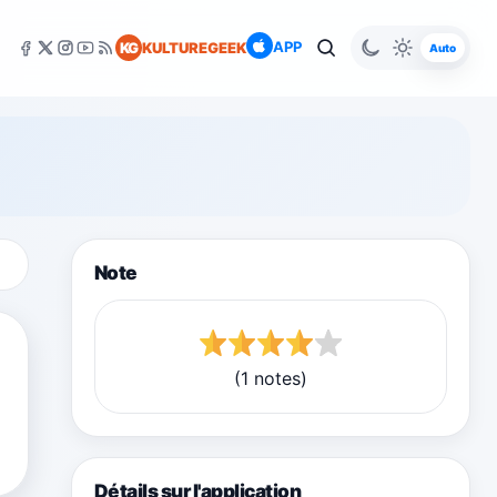
APP
KG
KULTUREGEEK
Auto
Note
(1 notes)
Détails sur l'application