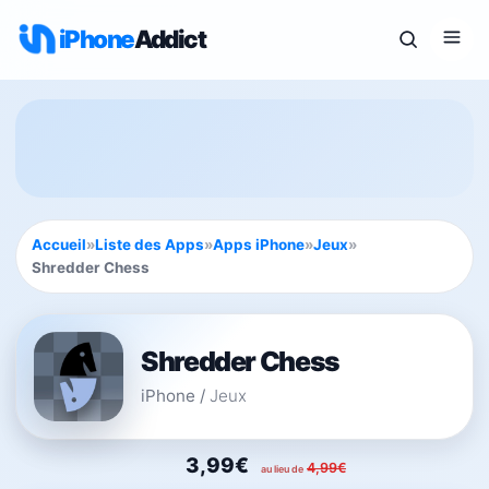
iPhone
Addict
Accueil
»
Liste des Apps
»
Apps iPhone
»
Jeux
»
Shredder Chess
Shredder Chess
iPhone
/
Jeux
3,99€
4,99€
au lieu de