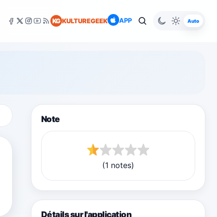
APP
KG
KULTUREGEEK
Auto
Note
(1 notes)
Détails sur l'application