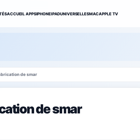
TÉS
ACCUEIL APPS
IPHONE
IPAD
UNIVERSELLES
MAC
APPLE TV
abrication de smar
ication de smar