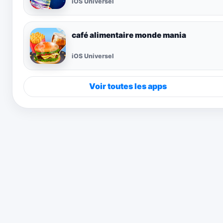
iOS Universel
café alimentaire monde mania
iOS Universel
Voir toutes les apps