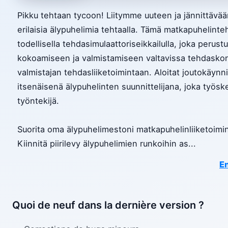
Pikku tehtaan tycoon! Liitymme uuteen ja jännittäv
erilaisia ​​älypuhelimia tehtaalla. Tämä matkapuhelint
todellisella tehdasimulaattoriseikkailulla, joka peru
kokoamiseen ja valmistamiseen valtavissa tehdaskon
valmistajan tehdasliiketoimintaan. Aloitat joutokäynni
itsenäisenä älypuhelinten suunnittelijana, joka työske
työntekijä.
Suorita oma älypuhelimestoni matkapuhelinliiketoiminn
Kiinnitä piirilevy älypuhelimien runkoihin as
...
En
Quoi de neuf dans la dernière version ?