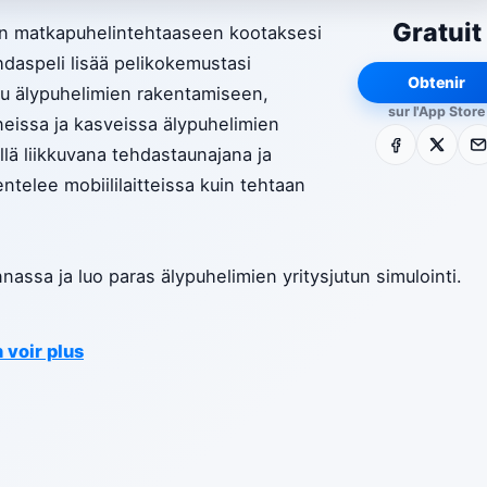
Gratuit
ään matkapuhelintehtaaseen kootaksesi
ehdaspeli lisää pelikokemustasi
Obtenir
stuu älypuhelimien rakentamiseen,
sur l'App Store
eissa ja kasveissa älypuhelimien
Facebook
X
E-m
llä liikkuvana tehdastaunajana ja
ntelee mobiililaitteissa kuin tehtaan
assa ja luo paras älypuhelimien yritysjutun simulointi.
 voir plus