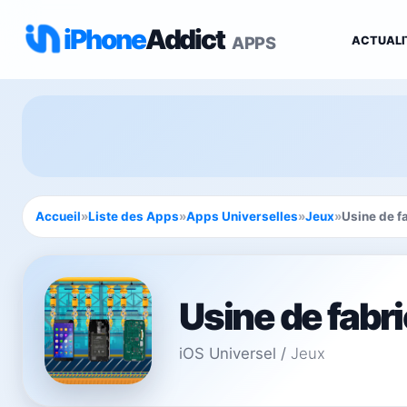
iPhone
Addict
APPS
ACTUALI
Accueil
»
Liste des Apps
»
Apps Universelles
»
Jeux
»
Usine de f
Usine de fabr
iOS Universel
/
Jeux