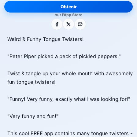
Obtenir
sur l'App Store
Facebook
X
E-mail
Weird & Funny Tongue Twisters!
"Peter Piper picked a peck of pickled peppers."
Twist & tangle up your whole mouth with awesomely
fun tongue twisters!
"Funny! Very funny, exactly what I was looking for!"
"Very funny and fun!"
This cool FREE app contains many tongue twisters -