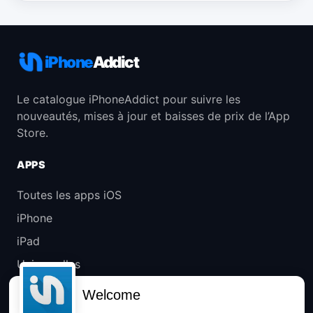
iPhone
Addict
Le catalogue iPhoneAddict pour suivre les
nouveautés, mises à jour et baisses de prix de l’App
Store.
APPS
Toutes les apps iOS
iPhone
iPad
Universelles
Mac
Welcome
Apple TV