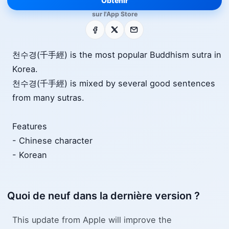
Obtenir
sur l'App Store
Facebook
X
E-mail
천수경(千手經) is the most popular Buddhism sutra in
Korea.
천수경(千手經) is mixed by several good sentences
from many sutras.
Features
- Chinese character
- Korean
Quoi de neuf dans la dernière version ?
This update from Apple will improve the