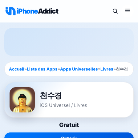
iPhone
Addict
Accueil
»
Liste des Apps
»
Apps Universelles
»
Livres
»
천수경
천수경
iOS Universel
/
Livres
Gratuit