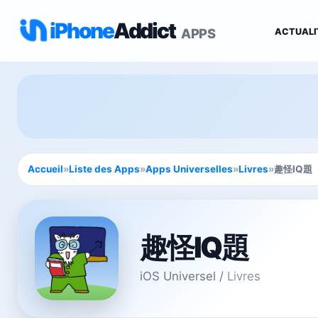
iPhone
Addict
APPS
ACTUALI
Accueil
»
Liste des Apps
»
Apps Universelles
»
Livres
»
趣怪IQ題
趣怪IQ題
iOS Universel
/
Livres