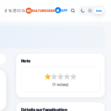
APP
KG
KULTUREGEEK
Auto
Note
(1 notes)
Détails sur l'application