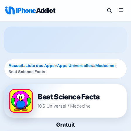
iPhone
Addict
Accueil
»
Liste des Apps
»
Apps Universelles
»
Medecine
»
Best Science Facts
Best Science Facts
iOS Universel
/
Medecine
Gratuit