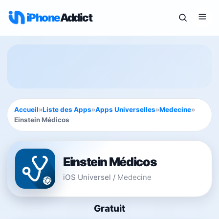
iPhone
Addict
Accueil
»
Liste des Apps
»
Apps Universelles
»
Medecine
»
Einstein Médicos
Einstein Médicos
iOS Universel
/
Medecine
Gratuit