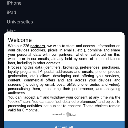
iPhone
iPad
Universelles
Mac
Welcome
Apple TV
With our 226
partners
, we wish to store and access information on
your devices (cookies, pixels in emails, etc.), combine and share
IPHONEADDICT
your personal data with our partners, whether collected on this
website or in our emails, already held by some of us, or obtained
later, including in other contexts.
Actualité Apple
Processing this data (identifiers, browsing, preferences, purchases,
loyalty programs, IP, postal addresses and emails, phone, precise
Archives keynotes
geolocation, etc.) allows developing and offering you services,
content, commercial offers and ads across your devices and
screens (including by email, post, SMS, phone, audio, and video),
Contact
personalising them, measuring their performance, and analysing
audiences.
À propos
You can "accept all" and withdraw your consent at any time via the
"cookie" icon
. You can also "set detailed preferences" and object to
KultureGeek
processing activities not subject to consent. These choices remain
valid for 6 months.
powered by
SUIVEZ-NOUS
Accept all