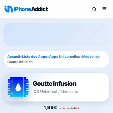
iPhone
Addict
Accueil
»
Liste des Apps
»
Apps Universelles
»
Medecine
»
Goutte Infusion
Goutte Infusion
iOS Universel
/
Medecine
1,99€
2,49€
au lieu de