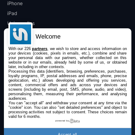
iPhone
iPad
Universelles
Mac
Welcome
Apple TV
With our 226
partners
, we wish to store and access information on
your devices (cookies, pixels in emails, etc.), combine and share
IPHONEADDICT
your personal data with our partners, whether collected on this
website or in our emails, already held by some of us, or obtained
later, including in other contexts.
Actualité Apple
Processing this data (identifiers, browsing, preferences, purchases,
loyalty programs, IP, postal addresses and emails, phone, precise
Archives keynotes
geolocation, etc.) allows developing and offering you services,
content, commercial offers and ads across your devices and
screens (including by email, post, SMS, phone, audio, and video),
Contact
personalising them, measuring their performance, and analysing
audiences.
À propos
You can "accept all" and withdraw your consent at any time via the
"cookie" icon
. You can also "set detailed preferences" and object to
KultureGeek
processing activities not subject to consent. These choices remain
valid for 6 months.
powered by
SUIVEZ-NOUS
Accept all