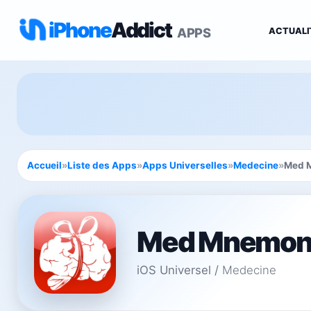
iPhone
Addict
APPS
ACTUALI
Accueil
»
Liste des Apps
»
Apps Universelles
»
Medecine
»
Med 
Med Mnemon
iOS Universel
/
Medecine