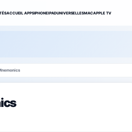
TÉS
ACCUEIL APPS
IPHONE
IPAD
UNIVERSELLES
MAC
APPLE TV
Mnemonics
ics