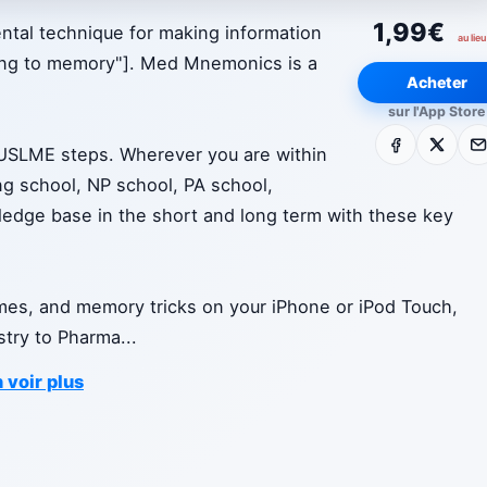
1,99€
ntal technique for making information
au lieu
ing to memory"]. Med Mnemonics is a
Acheter
sur l'App Store
Facebook
X
E-m
USLME steps. Wherever you are within
ing school, NP school, PA school,
edge base in the short and long term with these key
es, and memory tricks on your iPhone or iPod Touch,
stry to Pharma
...
 voir plus