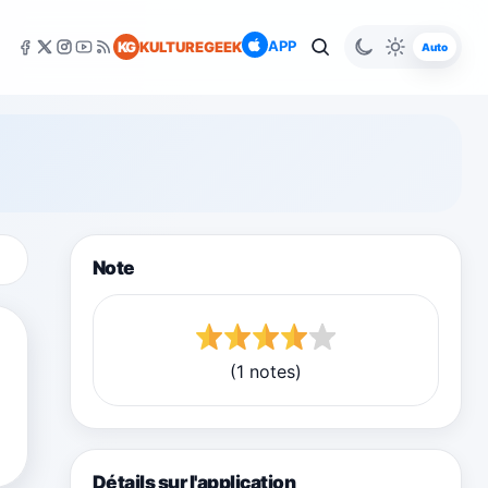
APP
KG
KULTUREGEEK
Auto
Note
(1 notes)
Détails sur l'application