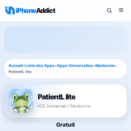
iPhone
Addict
Accueil
»
Liste des Apps
»
Apps Universelles
»
Medecine
»
PatientL lite
PatientL lite
iOS Universel
/
Medecine
Gratuit