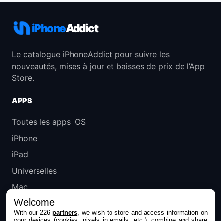
iPhone
Addict
Le catalogue iPhoneAddict pour suivre les
nouveautés, mises à jour et baisses de prix de l’App
Store.
APPS
Toutes les apps iOS
iPhone
iPad
Universelles
Mac
Welcome
Apple TV
With our 226
partners
, we wish to store and access information on
your devices (cookies, pixels in emails, etc.), combine and share