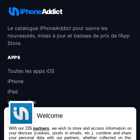
iPhone
Addict
Le catalogue iPhoneAddict pour suivre les
nouveautés, mises à jour et baisses de prix de l’App
Store.
APPS
Toutes les apps iOS
iPhone
iPad
Universelles
Mac
Welcome
Apple TV
With our 226
partners
, we wish to store and access information on
your devices (cookies, pixels in emails, etc.), combine and share
IPHONEADDICT
your personal data with our partners, whether collected on this