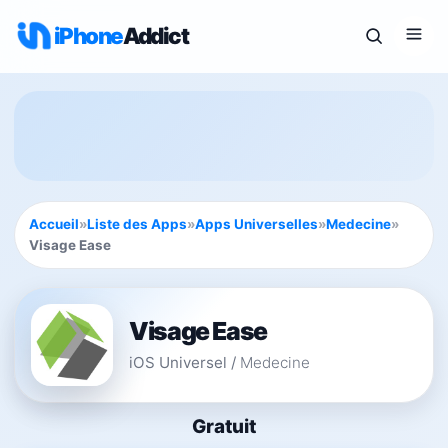
iPhone
Addict
Accueil
»
Liste des Apps
»
Apps Universelles
»
Medecine
»
Visage Ease
Visage Ease
iOS Universel
/
Medecine
Gratuit